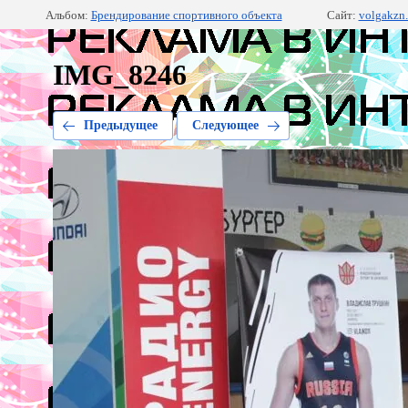
Альбом:
Брендирование спортивного объекта
Сайт:
volgakzn.
IMG_8246
Предыдущее
Следующее