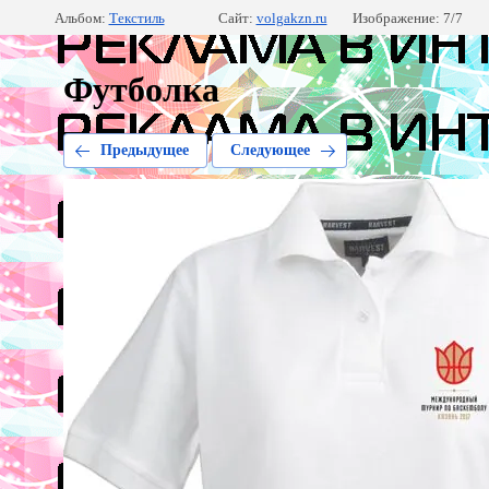
Альбом:
Текстиль
Сайт:
volgakzn.ru
Изображение: 7/7
Футболка
Предыдущее
Следующее