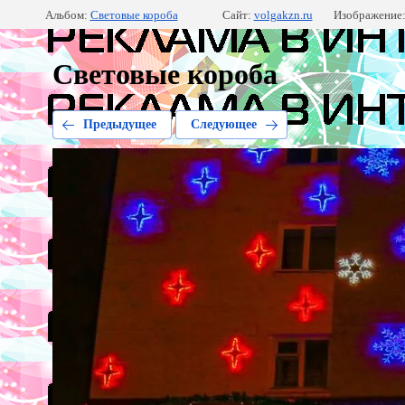
Альбом:
Световые короба
Сайт:
volgakzn.ru
Изображение:
Световые короба
Предыдущее
Следующее