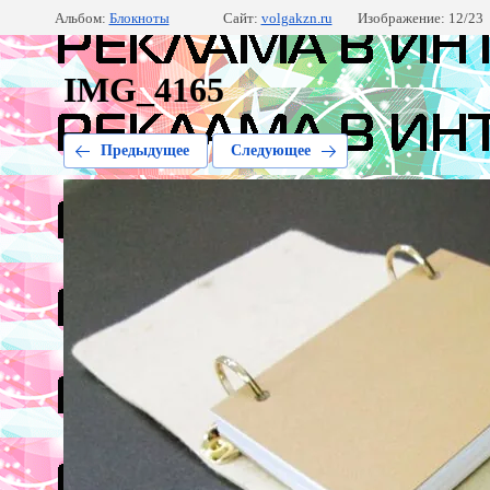
Альбом:
Блокноты
Сайт:
volgakzn.ru
Изображение: 12/23
IMG_4165
Предыдущее
Следующее