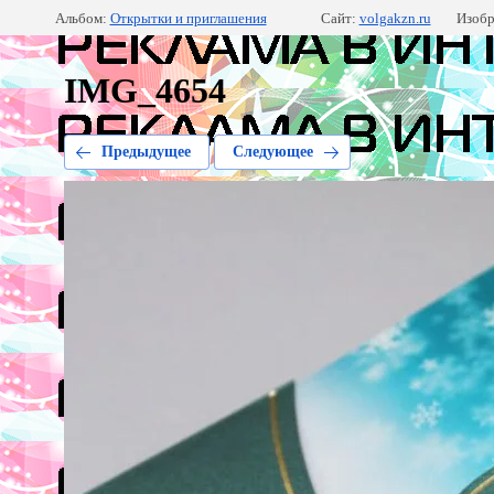
Альбом:
Открытки и приглашения
Сайт:
volgakzn.ru
Изобр
IMG_4654
Предыдущее
Следующее